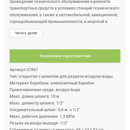
проведении технического обслуживания и ремонта
транспортных средств в условиях станций технического
обслуживания, а также в автомобильной, авиационной,
горнодобывающей промышленности, в морской и
сельскохозяйственной отрасли. Эта катушка из серии
Читать далее
S10 (S10/S15). В этих катушках композитный барабан
вращается на шарикоподшипниковых опорах, которые
делают работу плавной и требуют меньше энергии для
вытягивания и сматывания шланга. Катушка может
Технические характеристики
крепиться на разные поверхности: на стену, потолок,
пол. Минимальная высота установки над уровнем пола
Артикул 37867
составляет 2,5 м. Катушка оснащена пружинным
Тип: открытая с шлангом для раздачи воздуха/воды.
приводом для автоматического сматывания шланга и
Материал барабана: композитный барабан
храповым механизмом фиксации. Вытягивая шланг, при
Прокачиваемая среда: воздух/вода
каждом обороте можно зафиксировать его в сегменте
Maкс. длина шланга: 10 м
храповика. Дальнейшее вытягивание шланга
Maкс. диаметр шланга: 1/2"
освобождает защёлку храпового механизма, и шланг
Соединительный шланг: 0,8 м. x 1/2”
наматывается на катушку автоматически под
Maкс. рабочее давление: 1,5 МПа
действием пружины.
Резьба на входе/выходе: 1/2”
На катушке намотан шланг 10 м. х 1/2", который
Габаритные размеры в упаковке: 55 х 24 х 57 см