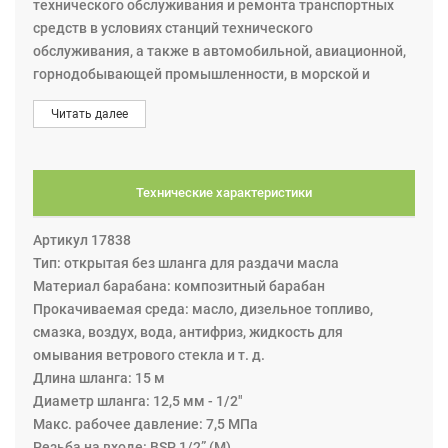
технического обслуживания и ремонта транспортных
средств в условиях станций технического
обслуживания, а также в автомобильной, авиационной,
горнодобывающей промышленности, в морской и
сельскохозяйственной отрасли. Катушка для шланга
Читать далее
размером 15 м. х 1/2", макс. давление 7,5 МПа; вход/
выход 1/2”. Эта катушка из серии S15 (S10/S15). В этих
катушках композитный барабан вращается на
шарикоподшипниковых опорах, которые делают работу
Технические характеристики
плавной и требуют меньше энергии для вытягивания и
сматывания шланга. Катушка может крепиться на
Артикул 17838
разные поверхности: на стену, потолок, пол.
Тип: открытая без шланга для раздачи масла
Минимальная высота установки над уровнем пола
Материал барабана: композитный барабан
составляет 2,5 м. Катушка оснащена пружинным
Прокачиваемая среда: масло, дизельное топливо,
приводом для автоматического сматывания шланга и
смазка, воздух, вода, антифриз, жидкость для
храповым механизмом фиксации. Вытягивая шланг, при
омывания ветрового стекла и т. д.
каждом обороте можно зафиксировать его в сегменте
Длина шланга: 15 м
храповика. Дальнейшее вытягивание шланга
Диаметр шланга: 12,5 мм - 1/2"
освобождает защёлку храпового механизма, и шланг
Maкс. рабочее давление: 7,5 МПа
наматывается на катушку автоматически под
Резьба на входе: BSP 1/2” (M)