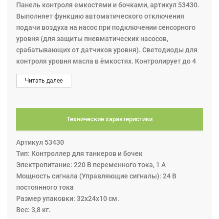
Панель контроля емкостями и бочками, артикул 53430.
Выполняет функцию автоматического отключения
подачи воздуха на насос при подключении сенсорного
уровня (для защиты пневматических насосов,
срабатывающих от датчиков уровня). Светодиоды для
контроля уровня масла в ёмкостях. Контролирует до 4
резервуаров или бочек. Повышенная безопасность
Читать далее
• Наши панели управления, электромагнитные клапаны
и датчики уровня предназначены для защиты/
остановки пневматического насоса от сухой перекачки;
• Могут использоваться в датчиках уровня масла,
Технические характеристики
антифриза, жидкости омывания ветрового стекла,
AdBlue®, дизельного топлива и смазки для бочки
Артикул 53430
объёмом 200 л, контейнеров IBC и ёмкостей.
Тип: Контроллер для танкеров и бочек
Электропитание: 220 В переменного тока, 1 А
Мощность сигнала (Управляющие сигналы): 24 В
постоянного тока
Размер упаковки: 32х24х10 см.
Вес: 3,8 кг.