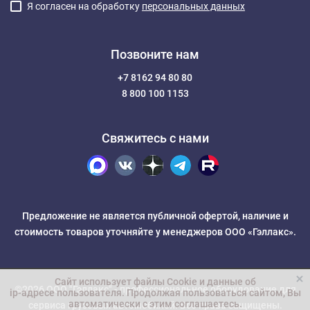
Я согласен на обработку
персональных данных
Позвоните нам
+7 8162 94 80 80
8 800 100 1153
Свяжитесь с нами
Предложение не является публичной офертой, наличие и
стоимость товаров уточняйте у менеджеров ООО «Гэллакс».
Сайт использует файлы Cookie и данные об
©2026 ООО "Гэллакс" -
профессиональное оборудование для
ip-адресе пользователя
. Продолжая пользоваться сайтом, Вы
автоматически с этим соглашаетесь.
сервиса грузовых автомобилей
. Все права защищены.