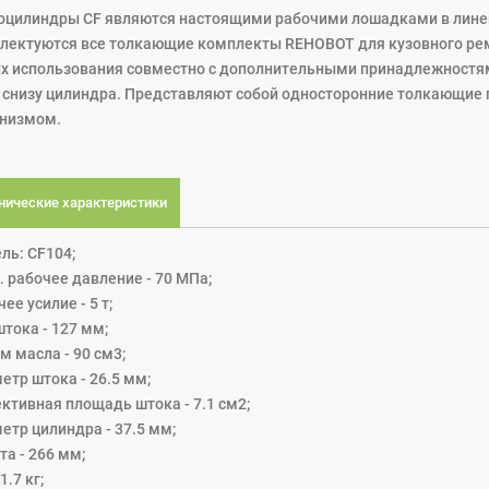
оцилиндры CF являются настоящими рабочими лошадками в линей
лектуются все толкающие комплекты REHOBOT для кузовного ре
их использования совместно с дополнительными принадлежностями
и снизу цилиндра. Представляют собой односторонние толкающи
низмом.
нические характеристики
ль: CF104;
. рабочее давление - 70 МПа;
ее усилие - 5 т;
тока - 127 мм;
м масла - 90 см3;
етр штока - 26.5 мм;
ктивная площадь штока - 7.1 см2;
етр цилиндра - 37.5 мм;
а - 266 мм;
1.7 кг;