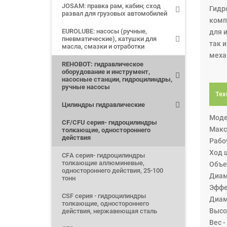
JOSAM: правка рам, кабин; сход
Гидр
развал для грузовых автомобилей
комп
EUROLUBE: насосы (ручные,
для 
пневматические), катушки для
так 
масла, смазки и отработки
меха
REHOBOT: гидравлическое
оборудование и инструмент,
насосные станции, гидроцилиндры,
ручные насосы
Тех
Цилиндры гидравлические
Моде
CF/CFU серия- гидроцилиндры
Макс
толкающие, одностороннего
действия
Рабоч
Ход ш
CFА серия- гидроцилиндры
толкающие аллюминевые,
Объе
одностороннего действия, 25-100
Диам
тонн
Эффе
CSF серия - гидроцилиндры
Диам
толкающие, одностороннего
Высот
действия, нержавеющая сталь
Вес - 