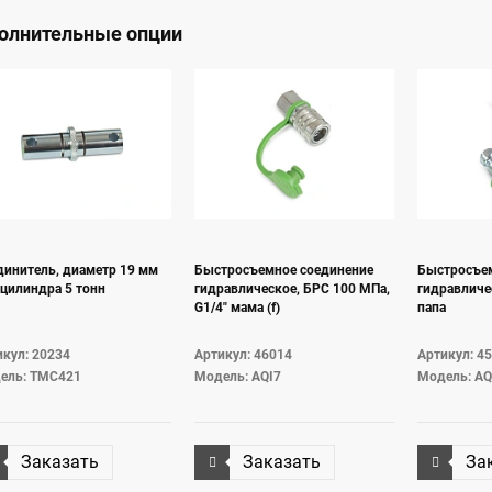
олнительные опции
динитель, диаметр 19 мм
Быстросъемное соединение
Быстросъе
цилиндра 5 тонн
гидравлическое, БРС 100 МПа,
гидравличес
G1/4" мама (f)
папа
кул: 20234
Артикул: 46014
Артикул: 4
ель: TMC421
Модель: AQI7
Модель: A
Заказать
Заказать
За