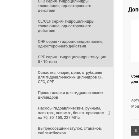
CFС серия- гидроцилиндры
толкающие, одностороннего
Доп
действия
CL/CLF серия- гидроцилиндры
толкающие, одностороннего
действия
CHF серия - гидроцилиндры полые,
одностороннего действия
CPF серия - гидроцилиндры тянущие
5 - 10 тонн
Оснастка, опоры, цепи, струбцины
Сое
для гидравлических цилиндров CF,
CFC, CPF
для 
Пресс головки для гидравлических
цилиндров
Арти
Мод
Насосы гидравлические, ручным,
электро-, пневмо-, бензо- приводом
на 70, 80, 150, 227 МПа
Выпрессовщики втулок, стаканов,
сайлентблоков