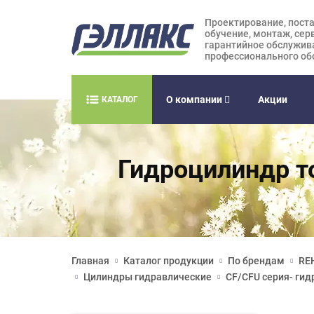
Проектирование, поста
обучение, монтаж, сер
гарантийное обслужив
профессионального об
О компании
Акции
КАТАЛОГ
Гидроцилиндр т
Главная
Каталог продукции
По брендам
RE
Цилиндры гидравлические
CF/CFU серия- ги