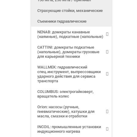
Страхующие стойки, механические
Съемники гидравлические
NENAB: домкраты канавные
(наямные), подкатные (напольные)
CATTINI: домкраты подкатные
(напольные), домкраты грузовые
для карьерной техники
WALLMEK: гидравлический
спец.инструмент, выпрессовщики
ударного действия для сервиса
транспорта
COLUMBUS: электрогайковерт,
вращатель колес
Orion: насосы (ручные,
пневматические), катушки для
масла, смазки и отработки
INCOIL: промышленные установки
индукционного нагрева