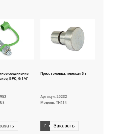
мное соединение
Пресс головка, плоская 5 т
кое, БРС, G 1/4"
5952
Артикул: 20232
QU8
Модель: TH414
казать
Заказать