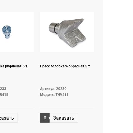
ка рифленая 5 т
Пресс головка v-образная 5 т
0233
Артикул: 20230
HR415
Модель: THV411
казать
Заказать