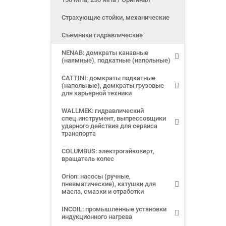
Страхующие стойки, механические
Съемники гидравлические
NENAB: домкраты канавные
(наямные), подкатные (напольные)
CATTINI: домкраты подкатные
(напольные), домкраты грузовые
для карьерной техники
WALLMEK: гидравлический
спец.инструмент, выпрессовщики
ударного действия для сервиса
транспорта
COLUMBUS: электрогайковерт,
вращатель колес
Orion: насосы (ручные,
пневматические), катушки для
масла, смазки и отработки
INCOIL: промышленные установки
индукционного нагрева