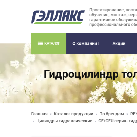
Проектирование, поста
обучение, монтаж, сер
гарантийное обслужив
профессионального об
О компании
Акции
КАТАЛОГ
Гидроцилиндр то
Главная
Каталог продукции
По брендам
RE
Цилиндры гидравлические
CF/CFU серия- ги