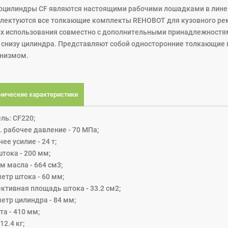
оцилиндры CF являются настоящими рабочими лошадками в линей
лектуются все толкающие комплекты REHOBOT для кузовного ре
их использования совместно с дополнительными принадлежностями
и снизу цилиндра. Представляют собой односторонние толкающи
низмом.
нические характеристики
ль: CF220;
. рабочее давление - 70 МПа;
ее усилие - 24 т;
тока - 200 мм;
м масла - 664 см3;
етр штока - 60 мм;
ктивная площадь штока - 33.2 см2;
етр цилиндра - 84 мм;
а - 410 мм;
 12.4 кг;