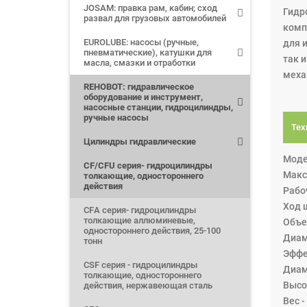
JOSAM: правка рам, кабин; сход
Гидр
развал для грузовых автомобилей
комп
EUROLUBE: насосы (ручные,
для 
пневматические), катушки для
так 
масла, смазки и отработки
меха
REHOBOT: гидравлическое
оборудование и инструмент,
насосные станции, гидроцилиндры,
ручные насосы
Тех
Цилиндры гидравлические
Моде
CF/CFU серия- гидроцилиндры
Макс
толкающие, одностороннего
действия
Рабоч
Ход ш
CFА серия- гидроцилиндры
толкающие аллюминевые,
Объе
одностороннего действия, 25-100
Диам
тонн
Эффе
CSF серия - гидроцилиндры
Диам
толкающие, одностороннего
Высот
действия, нержавеющая сталь
Вес -