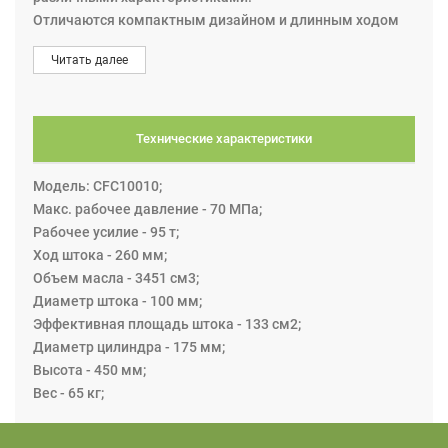
Отличаются компактным дизайном и длинным ходом
штока. Конструкция обеспечивает небольшие
Читать далее
установочные размеры.
- полиуретановый защитный кожух установлен так,
чтобы грязь не попадала между стаканом цилиндра и
штоком поршня;
Технические характеристики
- может быть оснащен любыми дополнительными
принадлежностями REHOBOT;
Модель: CFC10010;
Макс. рабочее давление - 70 МПа;
Рабочее усилие - 95 т;
Ход штока - 260 мм;
Объем масла - 3451 см3;
Диаметр штока - 100 мм;
Эффективная площадь штока - 133 см2;
Диаметр цилиндра - 175 мм;
Высота - 450 мм;
Вес - 65 кг;