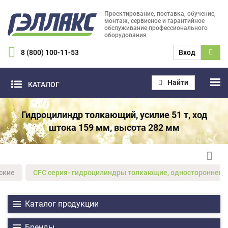
Проектирование, поставка, обучение,
монтаж, сервисное и гарантийное
обслуживание профессионального
оборудования
8 (800) 100-11-53
Вход
Найти
КАТАЛОГ
Гидроцилиндр толкающий, усилие 51 т, ход
штока 159 мм, высота 282 мм
ские
CFС серия- гидроцилиндры толкающие, одностороннего
Каталог продукции
Бренды