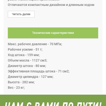
Отличаются компактным дизайном и длинным ходом
штока. Конструкция обеспечивает небольшие
Читать далее
установочные размеры.
- полиуретановый защитный кожух установлет так,
чтобы грязь не попадала между стаканом цилиндра и
штоком поршня;
Технические характеристики
- может быть оснащен любыми дополнительными
принадлежностями NIKE;
Макс. рабочее давление - 70 МПа;
Рабочее усилие - 51 т;
Ход штока - 159 мм;
Объем масла - 1127 см3;
Диаметр штока - 80 мм;
Эффективная площадь штока - 71 см2;
Диаметр цилиндра - 127 мм;
Высота - 282 мм;
Вес - 23 кг;