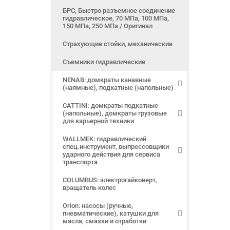
БРС, Быстро разъемное соединение
гидравлическое, 70 МПа, 100 МПа,
150 МПа, 250 МПа / Оригинал
Страхующие стойки, механические
Съемники гидравлические
NENAB: домкраты канавные
(наямные), подкатные (напольные)
CATTINI: домкраты подкатные
(напольные), домкраты грузовые
для карьерной техники
WALLMEK: гидравлический
спец.инструмент, выпрессовщики
ударного действия для сервиса
транспорта
COLUMBUS: электрогайковерт,
вращатель колес
Orion: насосы (ручные,
пневматические), катушки для
масла, смазки и отработки