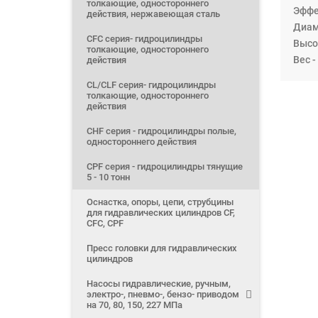
толкающие, одностороннего
Эффе
действия, нержавеющая сталь
Диам
CFС серия- гидроцилиндры
Высот
толкающие, одностороннего
Вес - 
действия
CL/CLF серия- гидроцилиндры
толкающие, одностороннего
действия
CHF серия - гидроцилиндры полые,
одностороннего действия
CPF серия - гидроцилиндры тянущие
5 - 10 тонн
Оснастка, опоры, цепи, струбцины
для гидравлических цилиндров CF,
CFC, CPF
Пресс головки для гидравлических
цилиндров
Насосы гидравлические, ручным,
электро-, пневмо-, бензо- приводом
на 70, 80, 150, 227 МПа