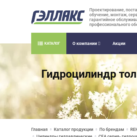
Проектирование, поста
обучение, монтаж, сер
гарантийное обслужив
профессионального об
О компании
Акции
КАТАЛОГ
Гидроцилиндр тол
Главная
Каталог продукции
По брендам
RE
Цилиндры гидравлические
CFА серия- гидро