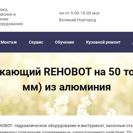
вка,
пн-пт 9:00-18:00 мск
висное и
ание
Великий Новгород
орудования
Монтаж
Сервис
Обучение
Кузовной ремонт
кающий REHOBOT на 50 то
мм) из алюминия
HOBOT: гидравлическое оборудование и инструмент, насосные ста
цилиндры толкающие аллюминевые, одностороннего действия, 25-