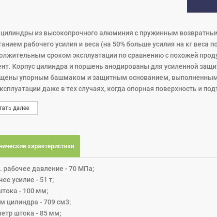
- цилиндры из высокопрочного алюминия с пружинным возвратн
танием рабочего усилия и веса (на 50% больше усилия на кг веса 
олжительным сроком эксплуатации по сравнению с похожей проду
нт. Корпус цилиндра и поршень анодированы для усиленной защит
щены упорным башмаком и защитным основанием, выполненным из
эксплуатации даже в тех случаях, когда опорная поверхность и п
ллельными.
тать далее
нические характеристики
. рабочее давление - 70 МПа;
ее усилие - 51 т;
тока - 100 мм;
м цилиндра - 709 см3;
етр штока - 85 мм;