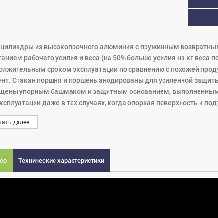
- цилиндры из высокопрочного алюминия с пружинным возвратн
танием рабочего усилия и веса (на 50% больше усилия на кг веса 
олжительным сроком эксплуатации по сравнению с похожей проду
нт. Стакан поршня и поршень анодированы для усиленной защиты 
щены упорным башмаком и защитным основанием, выполненным из
эксплуатации даже в тех случаях, когда опорная поверхность и п
ллельными.
тать далее
ео
Технические характеристики