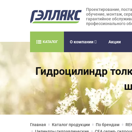
Проектирование, поста
обучение, монтаж, сер
гарантийное обслужив
профессионального об
О компании
Акции
КАТАЛОГ
Гидроцилиндр толк
ш
Главная
Каталог продукции
По брендам
RE
Цилиндры гидравлические
CFА серия- гидро