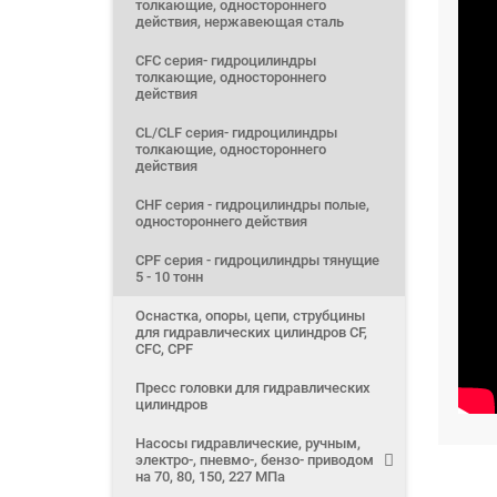
толкающие, одностороннего
действия, нержавеющая сталь
CFС серия- гидроцилиндры
толкающие, одностороннего
действия
CL/CLF серия- гидроцилиндры
толкающие, одностороннего
действия
CHF серия - гидроцилиндры полые,
одностороннего действия
CPF серия - гидроцилиндры тянущие
5 - 10 тонн
Оснастка, опоры, цепи, струбцины
для гидравлических цилиндров CF,
CFC, CPF
Пресс головки для гидравлических
цилиндров
Насосы гидравлические, ручным,
электро-, пневмо-, бензо- приводом
на 70, 80, 150, 227 МПа