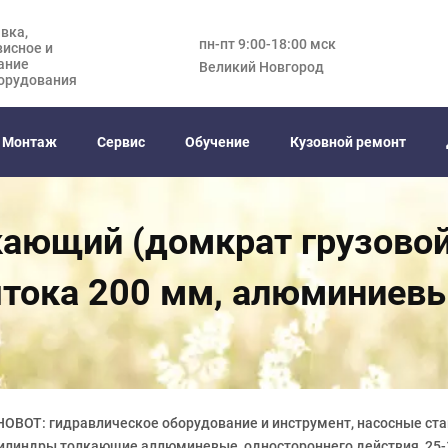
вка,
пн-пт 9:00-18:00 мск
висное и
ание
Великий Новгород
орудования
Монтаж
Сервис
Обучение
Кузовной ремонт
ающий (домкрат грузовой),
тока 200 мм, алюминиев
HOBOT: гидравлическое оборудование и инструмент, насосные ста
цилиндры толкающие аллюминевые, одностороннего действия, 25-