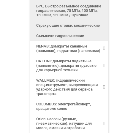
БРС, Быстро разъемное соединение
гидравлическое, 70 МПа, 100 МПа,
150 МПа, 250 МПа / Оригинал
Страхующие стойки, механические
Съемники гидравлические
NENAB: домкраты канавные
(наямные), подкатные (напольные)
CATTINI: домкраты подкатные
(напольные), домкраты грузовые
для карьерной техники
WALLMEK: гидравлический
спец.инструмент, выпрессовщики
ударного действия для сервиса
транспорта
COLUMBUS: электрогайковерт,
вращатель колес
Orion: насосы (ручные,
пневматические), катушки для
масла, смазки и отработки