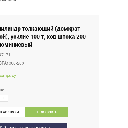
цилиндр толкающий (домкрат
ой), усилие 100 т, ход штока 200
люминиевый
47171
CFA1000-200
 запросу
во:
в наличии
Заказать
Запросить информацию