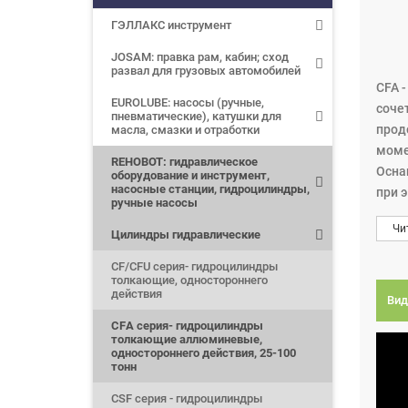
ГЭЛЛАКС инструмент
JOSAM: правка рам, кабин; сход
развал для грузовых автомобилей
CFA 
EUROLUBE: насосы (ручные,
соче
пневматические), катушки для
прод
масла, смазки и отработки
моме
REHOBOT: гидравлическое
Осна
оборудование и инструмент,
насосные станции, гидроцилиндры,
при 
ручные насосы
пара
Чи
Цилиндры гидравлические
CF/CFU серия- гидроцилиндры
толкающие, одностороннего
действия
Вид
CFА серия- гидроцилиндры
толкающие аллюминевые,
одностороннего действия, 25-100
тонн
CSF серия - гидроцилиндры