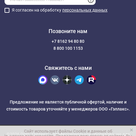
Я согласен на обработку
персональных данных
Позвоните нам
+7 8162 94 80 80
8 800 100 1153
Свяжитесь с нами
Предложение не является публичной офертой, наличие и
стоимость товаров уточняйте у менеджеров ООО «Гэллакс».
Сайт использует файлы Cookie и данные об
©2026 ООО "Гэллакс" -
профессиональное оборудование для