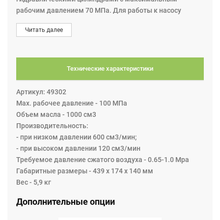
рабочим давлением 70 МПа. Для работы к насосу
требуется подключить сжатый воздух с давлением 0,6 -
Читать далее
1,2 МПа. Насос оснащен педалью управления и
предохранительным клапаном для защиты от
перегрузок. При нажатии на педаль насос начинает
нагрнетать давление, при отпускании останавливается,
Технические характеристики
при нажатии на верхнюю скобу сбрасывает давление.
Дополнительно к насосу можно заказать шланги
Артикул: 49302
высокого давления необходимо длины,
Max. рабочее давление - 100 МПа
быстроразъемные соединения, манометр и адаптер
Объем масла - 1000 см3
для его подключения.
Производительность:
- при низком давлении 600 см3/мин;
Манометр
- при высоком давлении 120 см3/мин
Для этого насоса мы рекомендуем манометр AMT801
Требуемое давление сжатого воздуха - 0.65-1.0 Мра
вместе с адаптером AVM204. Возможны другие
Габаритные размеры - 439 х 174 х 140 мм
комбинации манометра и адаптера.
Вес - 5,9 кг
Дополнительные опции
Особенности насоса:
• Компактный