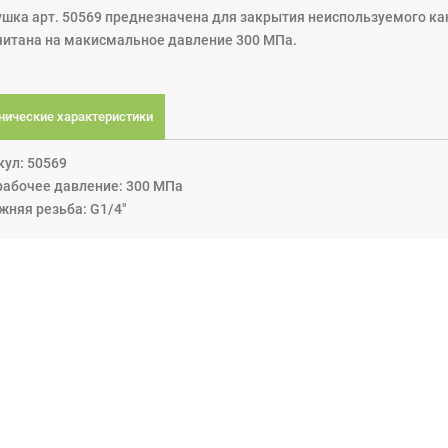
ушка арт. 50569 преднезначена для закрытия неиспользуемого ка
читана на макисмальное давление 300 МПа.
нические характеристики
кул: 50569
рабочее давление: 300 МПа
жняя резьба: G1/4"