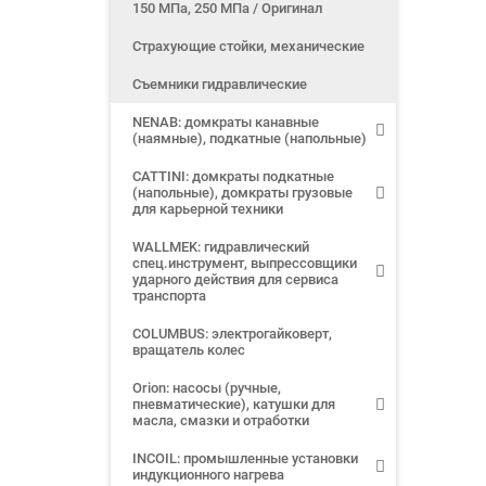
150 МПа, 250 МПа / Оригинал
Страхующие стойки, механические
Съемники гидравлические
NENAB: домкраты канавные
(наямные), подкатные (напольные)
CATTINI: домкраты подкатные
(напольные), домкраты грузовые
для карьерной техники
WALLMEK: гидравлический
спец.инструмент, выпрессовщики
ударного действия для сервиса
транспорта
COLUMBUS: электрогайковерт,
вращатель колес
Orion: насосы (ручные,
пневматические), катушки для
масла, смазки и отработки
INCOIL: промышленные установки
индукционного нагрева