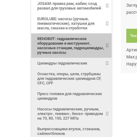
JOSAM: правка рам, кабин; сход
Загл
развал для грузовых автомобилей
расс
EUROLUBE: насосы (ручные,
пневматические), катушки для
масла, смазки и отработки
Тех
REHOBOT: гидравлическое
оборудование и инструмент,
насосные станции, гидроцилиндры,
Арти
ручные насосы
Max 
Цилиндры гидравлические
Нару
Оснастка, опоры, цепи, струбцины
для гидравлических цилиндров CF,
CFC, CPF
Пресс головки для гидравлических
цилиндров
Насосы гидравлические, ручным,
электро-, пневмо-, бензо- приводом
на 70, 80, 150, 227 МПа
Выпрессовщики втулок, стаканов,
сайлентблоков