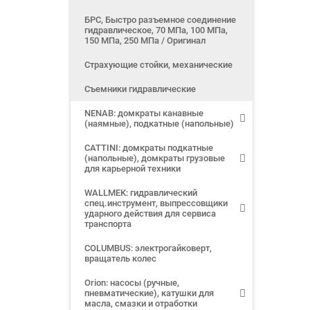
БРС, Быстро разъемное соединение
гидравлическое, 70 МПа, 100 МПа,
150 МПа, 250 МПа / Оригинал
Страхующие стойки, механические
Съемники гидравлические
NENAB: домкраты канавные
(наямные), подкатные (напольные)
CATTINI: домкраты подкатные
(напольные), домкраты грузовые
для карьерной техники
WALLMEK: гидравлический
спец.инструмент, выпрессовщики
ударного действия для сервиса
транспорта
COLUMBUS: электрогайковерт,
вращатель колес
Orion: насосы (ручные,
пневматические), катушки для
масла, смазки и отработки