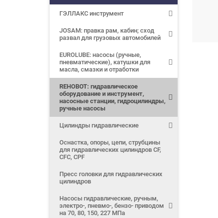
ГЭЛЛАКС инструмент
JOSAM: правка рам, кабин; сход
развал для грузовых автомобилей
EUROLUBE: насосы (ручные,
пневматические), катушки для
масла, смазки и отработки
REHOBOT: гидравлическое
оборудование и инструмент,
насосные станции, гидроцилиндры,
ручные насосы
Цилиндры гидравлические
Оснастка, опоры, цепи, струбцины
для гидравлических цилиндров CF,
CFC, CPF
Пресс головки для гидравлических
цилиндров
Насосы гидравлические, ручным,
электро-, пневмо-, бензо- приводом
на 70, 80, 150, 227 МПа