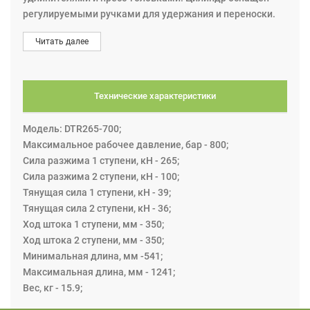
регулируемыми ручками для удержания и переноски.
Макс. рабочее давление 800 бар.
Читать далее
• Компактный дизайн.
• Большой ход штока по сравнению с минимальной
длиной.
Технические характеристики
• Дополнительная оснастка с механизмом быстрой
фиксации.
Модель: DTR265-700;
• Толкающие и тянущие операции.
Максимальное рабочее давление, бар - 800;
Сила разжима 1 ступени, кН - 265;
Гидравлический цилиндр оснащен перепускным
Сила разжима 2 ступени, кН - 100;
клапаном, который предотвращает возможность его
Тянущая сила 1 ступени, кН - 39;
перегрузки, также клапан страхует от неправильного
Тянущая сила 2 ступени, кН - 36;
подсоединения возвратного шланга.
Ход штока 1 ступени, мм - 350;
Ход штока 2 ступени, мм - 350;
Минимальная длина, мм -541;
Максимальная длина, мм - 1241;
Вес, кг - 15.9;