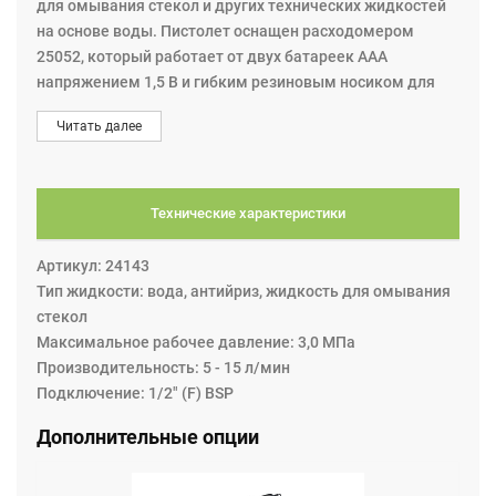
для омывания стекол и других технических жидкостей
на основе воды. Пистолет оснащен расходомером
25052, который работает от двух батареек ААА
напряжением 1,5 В и гибким резиновым носиком для
предотвращения пенообразования.
Читать далее
Производительность от 5-15 л/мин.
Технические характеристики
Артикул: 24143
Тип жидкости: вода, антийриз, жидкость для омывания
стекол
Максимальное рабочее давление: 3,0 МПа
Производительность: 5 - 15 л/мин
Подключение: 1/2" (F) BSP
Дополнительные опции