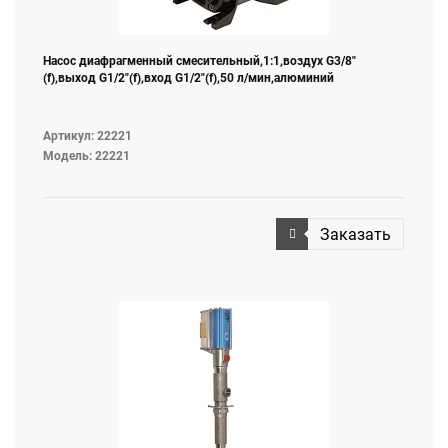
Насос диафрагменный смесительный,1:1,воздух G3/8"
(f),выход G1/2"(f),вход G1/2"(f),50 л/мин,алюминий
Артикул: 22221
Модель: 22221
Заказать