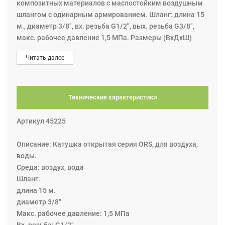
композитных материалов с маслостойким воздушным
шлангом с одинарным армированием. Шланг: длина 15
м., диаметр 3/8", вх. резьба G1/2", вых. резьба G3/8",
макс. рабочее давление 1,5 МПа. Размеры (ВхДхШ)
488х480х195 мм. Шланг можно вытянуть до нужной
Читать далее
длины и зафиксировать с помощью механизма. Потянув
за шланг, защёлка освобождается и шланг
автоматически перематывается.
Технические характеристики
Артикул 45225
Описание: Катушка открытая серия ORS, для воздуха,
воды.
Среда: воздух, вода
Шланг:
длина 15 м.
диаметр 3/8"
Макс. рабочее давление: 1,5 МПа
Вх. резьба: G1/2"