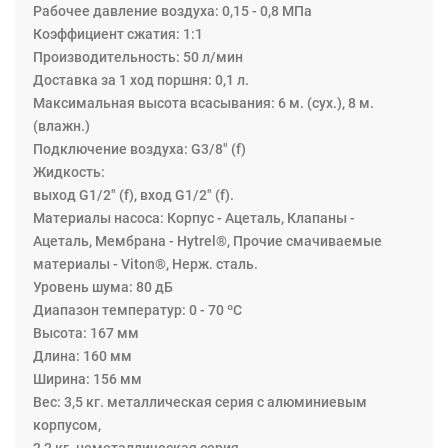
попеременно распределяет воздух из одной камеры в
Рабочее давление воздуха: 0,15 - 0,8 МПа
другую, таким образом, создается возвратно-
Коэффициент сжатия: 1:1
поступательное движение диафрагм. С каждым ходом
Производительность: 50 л/мин
жидкость выпускается одной из диафрагм, в то время
Доставка за 1 ход поршня: 0,1 л.
как противоположная диафрагма всасывает новую
Максимальная высота всасывания: 6 м. (сух.), 8 м.
жидкость в расширительную камеру. Четыре обратных
(влажн.)
клапана, два на стороне нагнетания и два на стороне
Подключение воздуха: G3/8" (f)
вакуума, контролируют и направляют поток жидкости.
Жидкость:
выход G1/2" (f), вход G1/2" (f).
Материалы насоса: Корпус - Ацеталь, Клапаны -
Ацеталь, Мембрана - Hytrel®, Прочие смачиваемые
материалы - Viton®, Нерж. сталь.
Уровень шума: 80 дБ
Диапазон температур: 0 - 70 ºC
Высота: 167 мм
Длина: 160 мм
Ширина: 156 мм
Вес: 3,5 кг. металлическая серия с алюминиевым
корпусом,