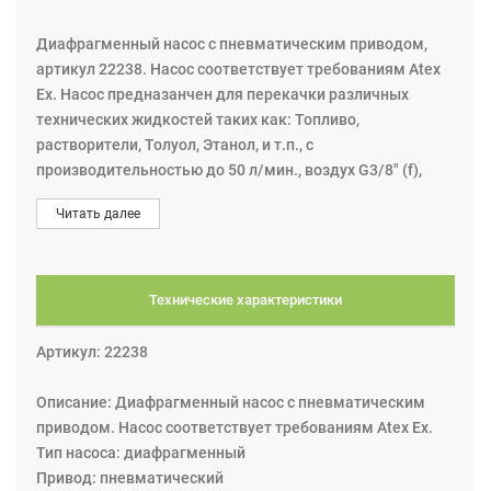
Диафрагменный насос с пневматическим приводом,
артикул 22238. Насос соответствует требованиям Atex
Ex. Насос предназанчен для перекачки различных
технических жидкостей таких как: Топливо,
растворители, Толуол, Этанол, и т.п., с
производительностью до 50 л/мин., воздух G3/8" (f),
жидкость: выход G1/2" (f), вход G1/2" (f). Материалы из
Читать далее
которого сделан насос специально подобраны для
работы с агрессивными жидкостями: Корпус - Ацеталь,
Клапаны - Ацеталь, Мембрана - Hytrel®, Прочие
смачиваемые материалы - Viton®, Нерж. сталь.
Технические характеристики
Двойной диафранменный насос с пневматическим
приводом представляют собой поршневой поршневой
Артикул: 22238
насос с двумя насосными камерами. Две диафрагмы,
расположенные в центре камер, отделяют сжатый
Описание: Диафрагменный насос с пневматическим
воздух (сухая сторона) от перекачиваемой жидкости
приводом. Насос соответствует требованиям Atex Ex.
(влажная сторона). Вал соединяет две диафрагмы друг
Тип насоса: диафрагменный
с другом. Клапан (пневматический двигатель)
Привод: пневматический