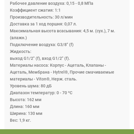
попеременно распределяет воздух из одной камеры в
Рабочее давление воздуха: 0,15 - 0,8 МПа
другую, таким образом, создается возвратно-
Коэффициент сжатия: 1:1
поступательное движение диафрагм. С каждым ходом
Производительность: 30 л/мин
жидкость выпускается одной из диафрагм, в то время
Доставка за 1 ход поршня: 0,07 л.
как противоположная диафрагма всасывает новую
Максимальная высота всасывания: 4,5 м. (сух.), 7 м.
жидкость в расширительную камеру. Четыре обратных
(влажн.)
клапана, два на стороне нагнетания и два на стороне
Подключение воздуха: G3/8" (f)
вакуума, контролируют и направляют поток жидкости.
Жидкость:
выход G1/2" (f), вход G1/2" (f).
Материалы насоса: Корпус - Ацеталь, Клапаны -
Ацеталь, Мембрана - Hytrel®, Прочие смачиваемые
материалы - Viton®, Нерж. сталь.
Уровень шума: 80 дБ
Диапазон температур: 0 - 70 ºC
Высота: 162 мм
Длина: 160 мм
Ширина: 130 мм
Вес: 1,9 кг.