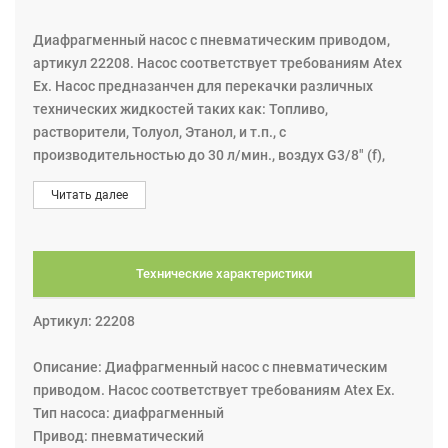
Диафрагменный насос с пневматическим приводом,
артикул 22208. Насос соответствует требованиям Atex
Ex. Насос предназанчен для перекачки различных
технических жидкостей таких как: Топливо,
растворители, Толуол, Этанол, и т.п., с
производительностью до 30 л/мин., воздух G3/8" (f),
жидкость: выход G1/2" (f), вход G1/2" (f). Материалы из
Читать далее
которого сделан насос специально подобраны для
работы с агрессивными жидкостями: Корпус - Ацеталь,
Клапаны - Ацеталь, Мембрана - Hytrel®, Прочие
смачиваемые материалы - Viton®, Нерж. сталь.
Технические характеристики
Двойной диафранменный насос с пневматическим
приводом представляют собой поршневой поршневой
Артикул: 22208
насос с двумя насосными камерами. Две диафрагмы,
расположенные в центре камер, отделяют сжатый
Описание: Диафрагменный насос с пневматическим
воздух (сухая сторона) от перекачиваемой жидкости
приводом. Насос соответствует требованиям Atex Ex.
(влажная сторона). Вал соединяет две диафрагмы друг
Тип насоса: диафрагменный
с другом. Клапан (пневматический двигатель)
Привод: пневматический