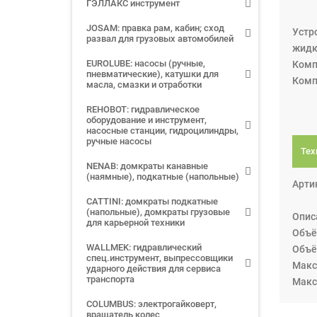
ГЭЛЛАКС инструмент
JOSAM: правка рам, кабин; сход
Устр
развал для грузовых автомобилей
жидк
EUROLUBE: насосы (ручные,
Комп
пневматические), катушки для
Комп
масла, смазки и отработки
REHOBOT: гидравлическое
оборудование и инструмент,
насосные станции, гидроцилиндры,
ручные насосы
Тех
NENAB: домкраты канавные
(наямные), подкатные (напольные)
Арти
CATTINI: домкраты подкатные
(напольные), домкраты грузовые
Опис
для карьерной техники
Объё
WALLMEK: гидравлический
Объё
спец.инструмент, выпрессовщики
Макс.
ударного действия для сервиса
транспорта
Макс
COLUMBUS: электрогайковерт,
вращатель колес