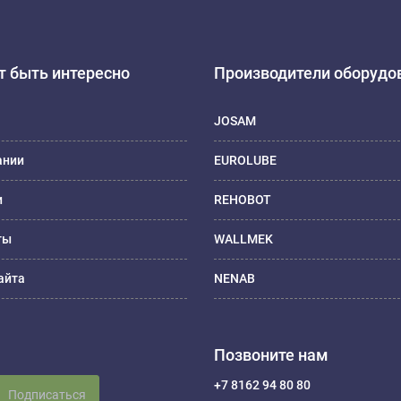
 быть интересно
Производители оборудо
JOSAM
ании
EUROLUBE
и
REHOBOT
ты
WALLMEK
айта
NENAB
Позвоните нам
+7 8162 94 80 80
Подписаться