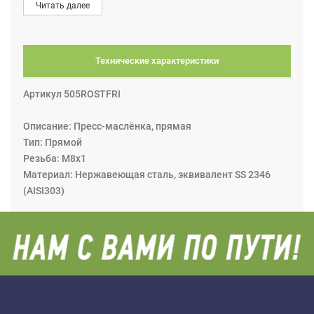
Читать далее
моделях резиновое). После завершения процесса
смазки наконечник скручивается с пресс-масленки.
Технические характеристики
Артикул 505ROSTFRI
Описание: Пресс-маслёнка, прямая
Тип: Прямой
Резьба: М8х1
Материал: Нержавеющая сталь, эквивалент SS 2346
(AISI303)