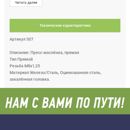
Читать далее
моделях резиновое). После завершения процесса
смазки наконечник скручивается с пресс-масленки.
Технические характеристики
Артикул 507
Описание: Пресс-маслёнка, прямая
Тип Прямой
Резьба M8x1,25
Материал Железо/Сталь, Оцинкованная сталь,
закалённая головка.