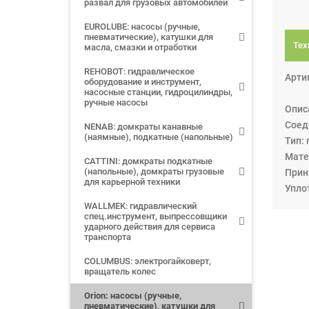
развал для грузовых автомобилей
EUROLUBE: насосы (ручные,
пневматические), катушки для
Тех
масла, смазки и отработки
REHOBOT: гидравлическое
Арти
оборудование и инструмент,
насосные станции, гидроцилиндры,
ручные насосы
Опис
Соед
NENAB: домкраты канавные
(наямные), подкатные (напольные)
Тип:
Мате
CATTINI: домкраты подкатные
(напольные), домкраты грузовые
Прин
для карьерной техники
Упло
WALLMEK: гидравлический
спец.инструмент, выпрессовщики
ударного действия для сервиса
транспорта
COLUMBUS: электрогайковерт,
вращатель колес
Orion: насосы (ручные,
пневматические), катушки для