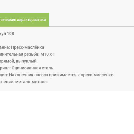
нические характеристики
кул 108
ание: Пресс-маслёнка
инительная резьба: М10 х 1
 прямой, выпуклый.
риал: Оцинкованная сталь.
цип: Наконечник насоса прижимается к пресс-масленке.
тнение: металл-металл.