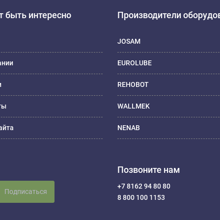
 быть интересно
Производители оборудо
JOSAM
ании
EUROLUBE
и
REHOBOT
ты
WALLMEK
айта
NENAB
Позвоните нам
+7 8162 94 80 80
Подписаться
8 800 100 1153