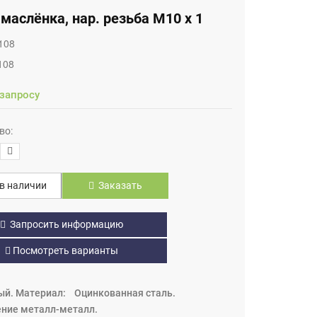
маслёнка, нар. резьба М10 х 1
108
108
 запросу
во:
в наличии
Заказать
Запросить информацию
Посмотреть варианты
клый. Материал: Оцинкованная сталь.
ение металл-металл.