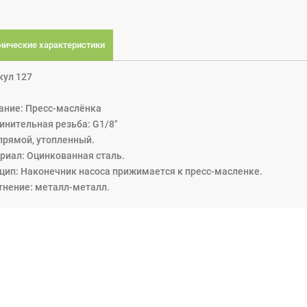
нические характеристики
кул 127
ание: Пресс-маслёнка
инительная резьба: G1/8"
 прямой, утопленный.
риал: Оцинкованная сталь.
цип: Наконечник насоса прижимается к пресс-масленке.
тнение: металл-металл.