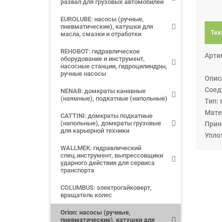
развал для грузовых автомобилей
EUROLUBE: насосы (ручные,
пневматические), катушки для
Тех
масла, смазки и отработки
REHOBOT: гидравлическое
Арти
оборудование и инструмент,
насосные станции, гидроцилиндры,
ручные насосы
Опис
Соед
NENAB: домкраты канавные
(наямные), подкатные (напольные)
Тип:
Мате
CATTINI: домкраты подкатные
(напольные), домкраты грузовые
Прин
для карьерной техники
Упло
WALLMEK: гидравлический
спец.инструмент, выпрессовщики
ударного действия для сервиса
транспорта
COLUMBUS: электрогайковерт,
вращатель колес
Orion: насосы (ручные,
пневматические), катушки для