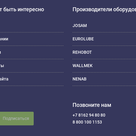
 быть интересно
Производители оборудо
JOSAM
ании
EUROLUBE
и
REHOBOT
ты
WALLMEK
айта
NENAB
Позвоните нам
+7 8162 94 80 80
Подписаться
8 800 100 1153