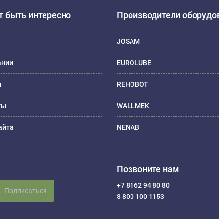
 быть интересно
Производители оборудо
JOSAM
ании
EUROLUBE
и
REHOBOT
ты
WALLMEK
айта
NENAB
Позвоните нам
+7 8162 94 80 80
Подписаться
8 800 100 1153