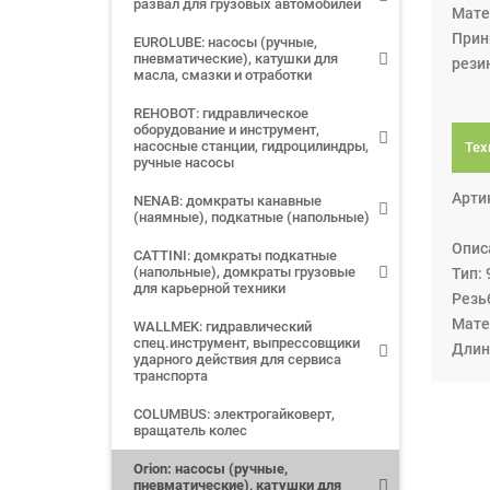
развал для грузовых автомобилей
Мате
Прин
EUROLUBE: насосы (ручные,
пневматические), катушки для
рези
масла, смазки и отработки
REHOBOT: гидравлическое
оборудование и инструмент,
насосные станции, гидроцилиндры,
Тех
ручные насосы
Арти
NENAB: домкраты канавные
(наямные), подкатные (напольные)
Опис
CATTINI: домкраты подкатные
(напольные), домкраты грузовые
Тип: 
для карьерной техники
Резьб
Мате
WALLMEK: гидравлический
спец.инструмент, выпрессовщики
Длин
ударного действия для сервиса
транспорта
COLUMBUS: электрогайковерт,
вращатель колес
Orion: насосы (ручные,
пневматические), катушки для