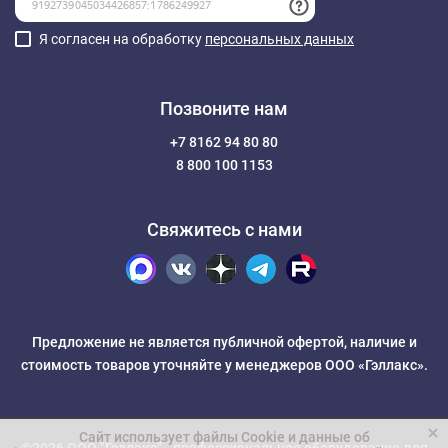
Я согласен на обработку
персональных данных
Позвоните нам
+7 8162 94 80 80
8 800 100 1153
Свяжитесь с нами
Предложение не является публичной офертой, наличие и
стоимость товаров уточняйте у менеджеров ООО «Гэллакс».
Сайт использует файлы Cookie и данные об
©2026 ООО "Гэллакс" -
профессиональное оборудование для