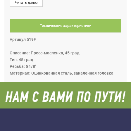
Читать далее
моделях резиновое). После завершения процесса
смазки наконечник скручивается с пресс-масленки.
Технические характеристики
Артикул 519F
Описание: Пресс-масленка, 45 град
Тип: 45 град.
Резьба: G1/8"
Материал: Оцинкованная сталь, закаленная головка.