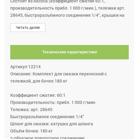
Состоит из насоса (коэффициент сжатия 60:1,
производительность прибл. 1 000 г/мин.), тележки арт.
28645, быстроразъёмного соединения 1/4", крышки на
бочку, катушки для шланга, z-образного поворотного
Читать далее
соединения и пистолета раздаточного.
Технические характеристики
Артикул 12214
Описание: Комплект для смазки переносной с
тележкой, для бочек 180 кг
Коэффициент сжатия: 60:1
Производительность: прибл. 1 000 г/мин
Тележка: арт. 28645
Быстроразъёмное соединение 1/4"
Шланг для смазки: катушка для шланга
Объём бочки: 180 кг
z-образное поворотное соединение