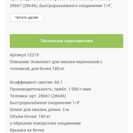
28667 (28646), быстроразъёмного соединения 1/4",
крышки на бочку, шланга для смазки, z-образного
Читать далее
поворотного соединения и пистолета раздаточного.
Технические характеристики
Артикул 12210
Описание: Комплект для смазки переносной с
тележкой, для бочек 180 кг
Коэффициент сжатия: 60:1
Производительность: прибл. 1 000 г/мин
Тележка: арт. 28667 (28646)
Быстроразъёмное соединение 1/4"
Шланг для смазки, длина: 3 м.
Объём бочки: 180 кг
z-образное поворотное соединение
Крышка на бочку