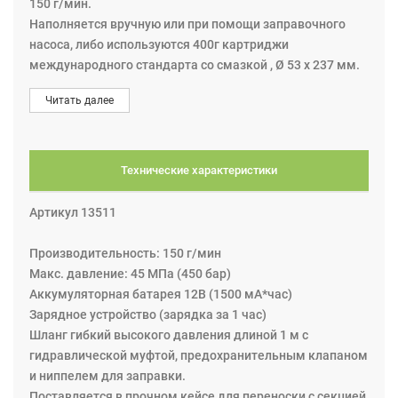
150 г/мин.
Наполняется вручную или при помощи заправочного
насоса, либо используются 400г картриджи
международного стандарта со смазкой , Ø 53 х 237 мм.
Maкс. давление до 45 МПа (450 бар),
Читать далее
производительность 150 г/мин. Поставляется с
высокоёмкостной Ni-Cd аккумуляторной батареей 12В
(1500 мА*час), зарядным устройством (зарядка за 1
час), гибким шлангом высокого давления длиной 1 м с
Технические характеристики
гидравлической муфтой, предохранительным клапаном
и ниппелем для заправки. Поставляется в прочном
Артикул 13511
кейсе для переноски с секцией для дополнительной АКБ
и картриджа.
Производительность: 150 г/мин
Макс. давление: 45 МПа (450 бар)
Аккумуляторная батарея 12В (1500 мА*час)
Зарядное устройство (зарядка за 1 час)
Шланг гибкий высокого давления длиной 1 м с
гидравлической муфтой, предохранительным клапаном
и ниппелем для заправки.
Поставляется в прочном кейсе для переноски с секцией