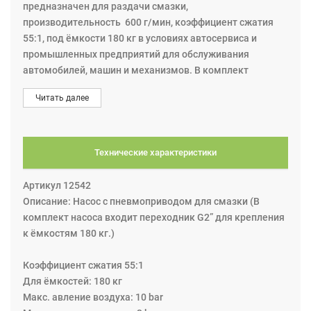
предназначен для раздачи смазки,
производительность 600 г/мин, коэффициент сжатия
55:1, под ёмкости 180 кг в условиях автосервиса и
промышленных предприятий для обслуживания
автомобилей, машин и механизмов. В комплект
насоса входит переходник G2” для крепления к
Читать далее
ёмкостям 180 кг.
Технические характеристики
Артикул 12542
Описание: Насос с пневмоприводом для смазки (В
комплект насоса входит переходник G2” для крепления
к ёмкостям 180 кг.)
Коэффициент сжатия 55:1
Для ёмкостей: 180 кг
Макс. авление воздуха: 10 bar