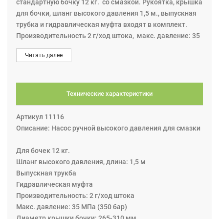
стандартную бочку 12 кг. со смазкой. Рукоятка, крышка
для бочки, шланг высокого давления 1,5 м., выпускная
трубка и гидравлическая муфта входят в комплект.
Производительность 2 г/ход штока, макс. давление: 35
МПа (350 бар), диаметр крышки бочки 265-310 мм.
Читать далее
Используется для раздачи смазки в условиях СТО и
ремонтных мастерских.
Технические характеристики
Артикул 11116
Описание: Насос ручной высокого давления для смазки
Для бочек 12 кг.
Шланг высокого давления, длина: 1,5 м
Выпускная трукба
Гидравлическая муфта
Производительность: 2 г/ход штока
Макс. давление: 35 МПа (350 бар)
Диаметр крышки бочки: 265-310 мм.