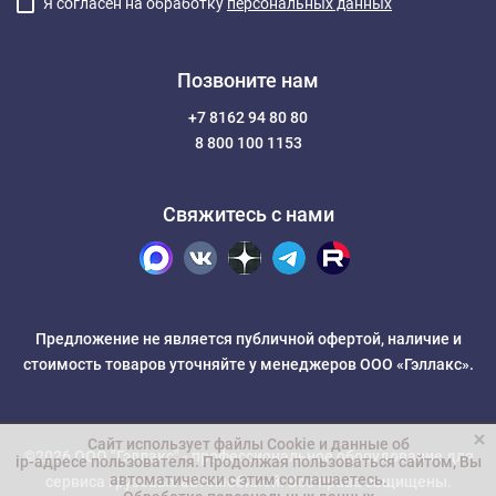
Я согласен на обработку
персональных данных
Позвоните нам
+7 8162 94 80 80
8 800 100 1153
Свяжитесь с нами
Предложение не является публичной офертой, наличие и
стоимость товаров уточняйте у менеджеров ООО «Гэллакс».
Сайт использует файлы Cookie и данные об
©2026 ООО "Гэллакс" -
профессиональное оборудование для
ip-адресе пользователя
. Продолжая пользоваться сайтом, Вы
автоматически с этим соглашаетесь.
сервиса грузовых автомобилей
. Все права защищены.