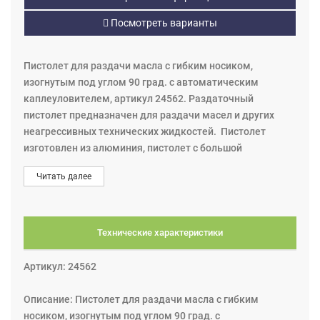
Посмотреть варианты
Пистолет для раздачи масла с гибким носиком,
изогнутым под углом 90 град. с автоматическим
каплеуловителем, артикул 24562. Раздаточный
пистолет предназначен для раздачи масел и других
неагрессивных технических жидкостей. Пистолет
изготовлен из алюминия, пистолет с большой
пропускной способностью, оснащён выпускным
Читать далее
шлангом с гибким носиком, изогнутым под углом 90
градусов, с автоматическим каплеуловителем. На
входе в пистолет вкручен поворотный фитинг G1/2”(M) с
сетчатым фильтром. Макс. давление: 10 MПa (100 бар),
Технические характеристики
макс. расход 20 л./мин.
Артикул: 24562
Описание: Пистолет для раздачи масла с гибким
носиком, изогнутым под углом 90 град. с