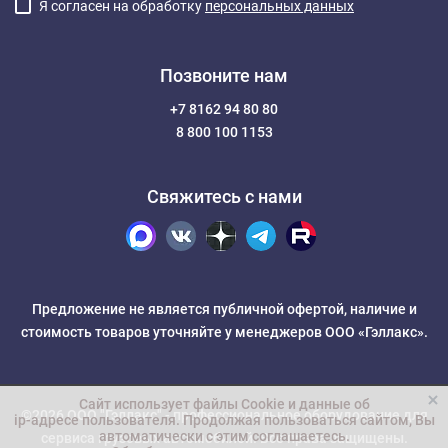
Я согласен на обработку
персональных данных
Позвоните нам
+7 8162 94 80 80
8 800 100 1153
Свяжитесь с нами
Предложение не является публичной офертой, наличие и
стоимость товаров уточняйте у менеджеров ООО «Гэллакс».
Сайт использует файлы Cookie и данные об
©2026 ООО "Гэллакс" -
профессиональное оборудование для
ip-адресе пользователя
. Продолжая пользоваться сайтом, Вы
автоматически с этим соглашаетесь.
сервиса грузовых автомобилей
. Все права защищены.