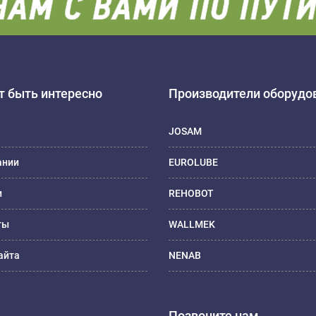
 быть интересно
Производители оборудо
JOSAM
ании
EUROLUBE
и
REHOBOT
ты
WALLMEK
айта
NENAB
Позвоните нам