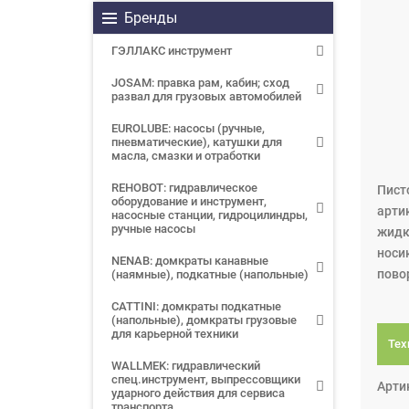
Бренды
ГЭЛЛАКС инструмент
JOSAM: правка рам, кабин; сход
развал для грузовых автомобилей
EUROLUBE: насосы (ручные,
пневматические), катушки для
масла, смазки и отработки
REHOBOT: гидравлическое
Пист
оборудование и инструмент,
арти
насосные станции, гидроцилиндры,
ручные насосы
жидк
носи
NENAB: домкраты канавные
повор
(наямные), подкатные (напольные)
CATTINI: домкраты подкатные
(напольные), домкраты грузовые
для карьерной техники
Тех
WALLMEK: гидравлический
спец.инструмент, выпрессовщики
Арти
ударного действия для сервиса
транспорта