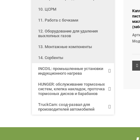
10. ЦСРМ
Кап
пис
11. Работа с бочками
мас
(заб
12. Оборудование для удаления
выд
Арти
выхлопных газов
капе
Мод
13. Монтажные компоненты
14. Сорбенты
INCOIL: промышленные установки
индукционного нагрева
HUNGER: обслуживание тормозных
систем, клепка накладок, проточка
тормозных дисков и барабанов
TruckCam: сход-развал для
производителей автомобилей