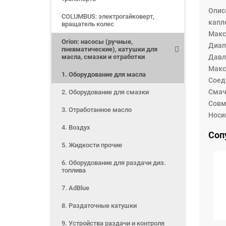
Опис
COLUMBUS: электрогайковерт,
капл
вращатель колес
Maкс
Orion: насосы (ручные,
Диапа
пневматические), катушки для
масла, смазки и отработки
Давл
Maкс.
1. Оборудование для масла
Соед
Смач
2. Оборудование для смазки
Совм
3. Отработанное масло
Носи
4. Воздух
Соп
5. Жидкости прочие
6. Оборудование для раздачи диз.
топлива
7. AdBlue
8. Раздаточные катушки
9. Устройства раздачи и контроля