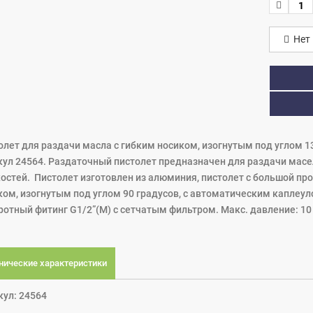
Нет 
олет для раздачи масла с гибким носиком, изогнутым под углом 1
кул 24564. Раздаточный пистолет предназначен для раздачи масе
остей. Пистолет изготовлен из алюминия, пистолет с большой пр
ком, изогнутым под углом 90 градусов, с автоматическим каплеул
отный фитинг G1/2”(M) с сетчатым фильтром. Макс. давление: 10 M
нические характеристики
кул: 24564