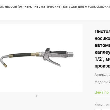
on: насосы (ручные, пневматические), катушки для масла, смазки 
Пистол
носико
автом
капле
1/2", 
произв
Артикул:
Модель:
Цена по
Количест