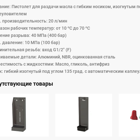
ание: Пистолет для раздачи масла с гибким носиком, изогнутым п
еуловителем
. производительность: 20 л/мин
зон рабочих температур: от 10 ºC дo 70 ºC
ение разрыва: 40 МПa (400 бар)
 давление: 10 МПа (100 бар)
инительная резьба: вход G1/2" (F)
иваемые детали: Алюминий, NBR, оцинкованная сталь
естимость с жидкостями: Масло, гликоль, антифриз
к: гибкий изогнутый под углом 135 град. с автоматическим капле
утствующие товары