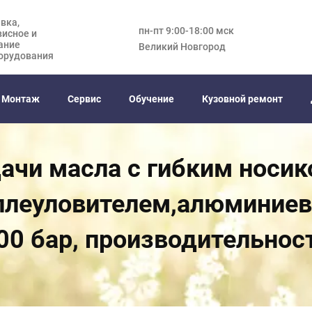
вка,
пн-пт 9:00-18:00 мск
висное и
ание
Великий Новгород
орудования
Монтаж
Сервис
Обучение
Кузовной ремонт
ачи масла с гибким носико
леуловителем,алюминиевый
00 бар, производительност