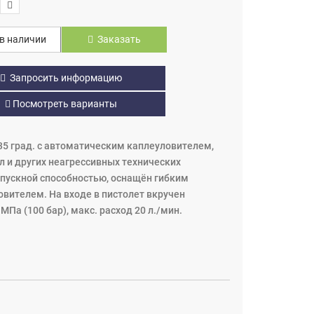
в наличии
Заказать
Запросить информацию
Посмотреть варианты
35 град. с автоматическим каплеуловителем,
л и других неагрессивных технических
опускной способностью, оснащён гибким
овителем. На входе в пистолет вкручен
Пa (100 бар), макс. расход 20 л./мин.