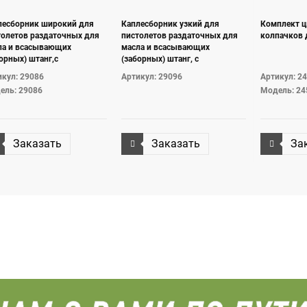
лесборник широкий для
Каплесборник узкий для
Комплект 
толетов раздаточных для
пистолетов раздаточных для
колпачков 
ла и всасывающих
масла и всасывающих
орных) штанг,с
(заборных) штанг, с
вижным поддоном для
выдвижным поддоном для
кул: 29086
Артикул: 29096
Артикул: 2
ль, монтируется на стене
капель, монтируется на стене
ель: 29086
Модель: 24
Заказать
Заказать
За