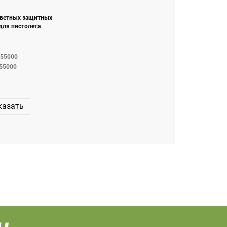
цветных защитных
для пистолета
455000
55000
казать