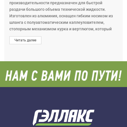
производительности предназначен для быстрой
раздачи большого объема технической жидкости.
Изготовлен из алюминия, оснащен гибким носиком из
шланга с полуавтоматическим каплеуловителем,
стопорным механизмом курка и вертлюгом, который
предотвращает скручивание шланга. Максимальное
Читать далее
давление: 10,5 MПa(100 бар). Вход G3/4”(f).