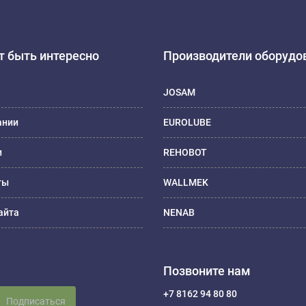
 быть интересно
Производители оборудо
JOSAM
ании
EUROLUBE
и
REHOBOT
ты
WALLMEK
айта
NENAB
Позвоните нам
+7 8162 94 80 80
Подписаться