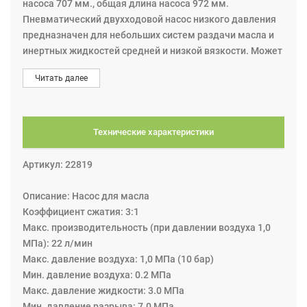
насоса 707 мм., общая длина насоса 972 мм.
Пневматический двухходовой насос низкого давления
предназначен для небольших систем раздачи масла и
инертных жидкостей средней и низкой вязкости. Может
крепиться к бочке 60 л. при помощи адаптера с резьбой
Читать далее
G2"(m).
Оснащен встроенным клапаном сброса избыточного
давления масла в системе, которое может возникнуть в
результате теплового расширения масла. С адаптером
Технические характеристики
для бочки G2"(m).
Примечание: Увеличение темепературы масла на 1° C
Артикул: 22819
приводит к увеличению статического давления в
системе на 10 бар.
Описание: Насос для масла
Коэффициент сжатия: 3:1
Maкс. производительность (при давлении воздуха 1,0
МПа): 22 л/мин
Maкс. давление воздуха: 1,0 МПа (10 бар)
Мин. давление воздуха: 0.2 MПa
Maкс. давление жидкости: 3.0 MПa
Мин. давление разрыва: 7.0 MПa