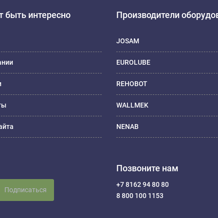
 быть интересно
Производители оборудо
JOSAM
ании
EUROLUBE
и
REHOBOT
ты
WALLMEK
айта
NENAB
Позвоните нам
+7 8162 94 80 80
Подписаться
8 800 100 1153