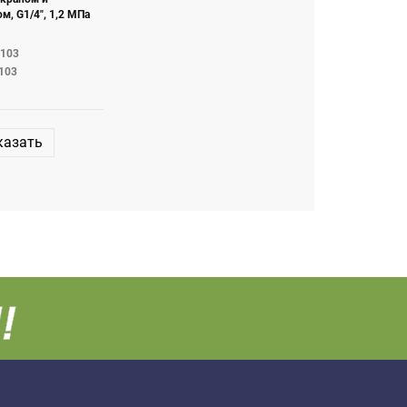
м, G1/4", 1,2 МПа
2103
103
казать