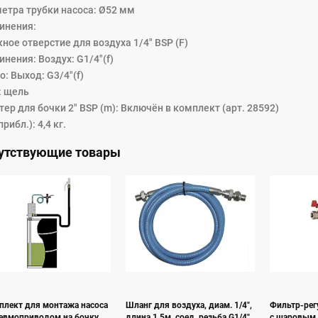
етра трубки насоса: Ø52 мм
инения:
ное отверстие для воздуха 1/4" BSP (F)
нения: Воздух: G1/4"(f)
: Выход: G3/4"(f)
: щель
ер для бочки 2" BSP (m): Включён в комплект (арт. 28592)
прибл.): 4,4 кг.
утствующие товары
плект для монтажа насоса
Шланг для воздуха, диам. 1/4",
Фильтр-рег
невмоприводом на бочку
длина 1,5м, соед. резьба G1/4"
с шаровым 