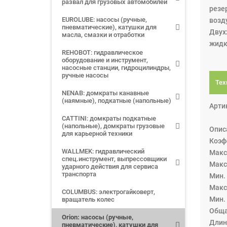
развал для грузовых автомобилей
резе
EUROLUBE: насосы (ручные,
возд
пневматические), катушки для
Двух
масла, смазки и отработки
жидк
REHOBOT: гидравлическое
оборудование и инструмент,
насосные станции, гидроцилиндры,
ручные насосы
Тех
NENAB: домкраты канавные
(наямные), подкатные (напольные)
Арти
CATTINI: домкраты подкатные
(напольные), домкраты грузовые
Опис
для карьерной техники
Коэф
WALLMEK: гидравлический
Maкс
спец.инструмент, выпрессовщики
Maкс
ударного действия для сервиса
транспорта
Mин.
Maкс
COLUMBUS: электрогайковерт,
Мин.
вращатель колес
Обща
Orion: насосы (ручные,
Длин
пневматические), катушки для