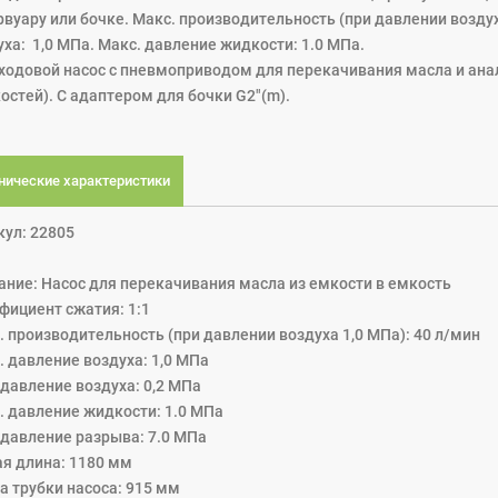
рвуару или бочке. Maкс. производительность (при давлении воздух
уха: 1,0 МПа. Maкс. давление жидкости: 1.0 MПa.
ходовой насос с пневмоприводом для перекачивания масла и ана
остей). С адаптером для бочки G2"(m).
нические характеристики
кул: 22805
ание: Насос для перекачивания масла из емкости в емкость
фициент сжатия: 1:1
. производительность (при давлении воздуха 1,0 МПа): 40 л/мин
. давление воздуха: 1,0 МПа
 давление воздуха: 0,2 МПа
. давление жидкости: 1.0 MПa
 давление разрыва: 7.0 MПa
я длина: 1180 мм
а трубки насоса: 915 мм