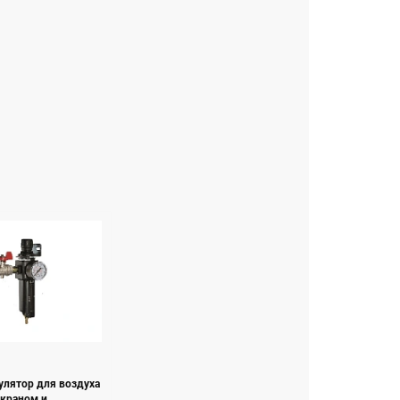
улятор для воздуха
краном и