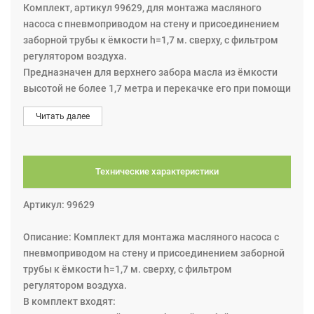
Комплект, артикул 99629, для монтажа масляного
насоса с пневмоприводом на стену и присоединением
заборной трубы к ёмкости h=1,7 м. сверху, с фильтром
регулятором воздуха.
Предназначен для верхнего забора масла из ёмкости
высотой не более 1,7 метра и перекачке его при помощи
насоса по магистральному трубопроводу. Подходит для
Читать далее
насосов: 22800, 22810, 22750, 22760, 22780.
В комплект входят:
1. шланг всасывающий 2 м. с заборной трубой 1,7 м. арт.
28311;
Технические характеристики
2. шланг напорный 1,5 м. х 3/4", арт. 28079;
3. фильтр регулятор воздуха арт. 42103 с БРС
Артикул: 99629
соединением и шаровым краном;
4. шланг воздушный 1,5 м. х1/4" арт. 48001 с БРС
Описание: Комплект для монтажа масляного насоса с
соединением;
пневмоприводом на стену и присоединением заборной
5. кронштейн для крепления пневматического насоса на
трубы к ёмкости h=1,7 м. сверху, с фильтром
стену, арт. 28524.
регулятором воздуха.
В комплект входят:
Насос не входит в комплект.