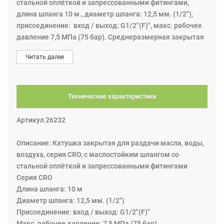
стальной оплёткой и запрессованными фитингами,
длина шланга 10 м., диаметр шланга: 12,5 мм. (1/2"),
присоединение: вход / выход: G1/2"(F)", макс. рабочее
давление 7,5 МПа (75 бар). Среднеразмерная закрытая
шланговая катушка для различных типов рабочей
Читать далее
среды. Катушку можно крепить к потолку, к стене или к
полу. Настенный кронштейн можно легко перемещать
для монтажа в других местах установки.
Технические характеристики
Артикул 26232
Описание: Катушка закрытая для раздачи масла, воды,
воздуха, серия CRO, с маслостойким шлангом со
стальной оплёткой и запрессованными фитингами
Серия CRO
Длина шланга: 10 м
Диаметр шланга: 12,5 мм. (1/2")
Присоединение: вход / выход: G1/2"(F)"
Макс. рабочее давление: 7,5 МПа (75 бар)