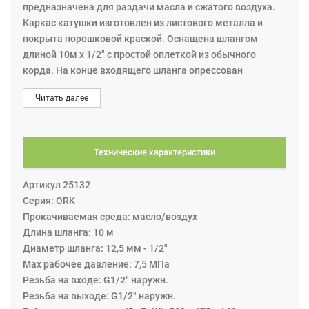
предназначена для раздачи масла и сжатого воздуха.
Каркас катушки изготовлен из листового металла и
покрыта порошковой краской. Оснащена шлангом
длиной 10м х 1/2" с простой оплеткой из обычного
корда. На конце входящего шланга опрессован
соединительный фитинг G1/2" наружная резьба, на
Читать далее
исходящем фитинг G1/2" наружная резьба,
максимальное рабочее давление 7,5 МПа. Шланг
сматывается автоматически при помощи встроенного
пружинного механизма. Катушка может крепиться на
Технические характеристики
разные поверхности: на стену, потолок или на
каркасные конструкции и рамы.
Артикул 25132
Серия: ORK
Прокачиваемая среда: масло/воздух
Длина шланга: 10 м
Диаметр шланга: 12,5 мм - 1/2"
Max рабочее давление: 7,5 МПа
Резьба на входе: G1/2" наружн.
Резьба на выходе: G1/2" наружн.