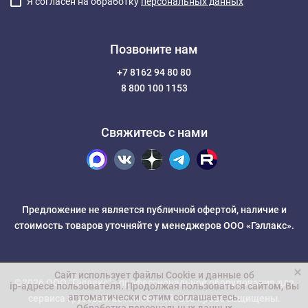
Я согласен на обработку
персональных данных
Позвоните нам
+7 8162 94 80 80
8 800 100 1153
Свяжитесь с нами
Предложение не является публичной офертой, наличие и
стоимость товаров уточняйте у менеджеров ООО «Гэллакс».
Сайт использует файлы Cookie и данные об
©2026 ООО "Гэллакс" -
профессиональное оборудование для
ip-адресе пользователя
. Продолжая пользоваться сайтом, Вы
автоматически с этим соглашаетесь.
сервиса грузовых автомобилей
. Все права защищены.