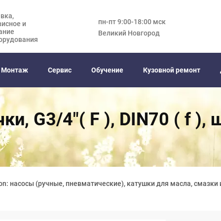
вка,
пн-пт 9:00-18:00 мск
висное и
ание
Великий Новгород
орудования
Монтаж
Сервис
Обучение
Кузовной ремонт
и, G3/4"( F ), DIN70 ( f )
on: насосы (ручные, пневматические), катушки для масла, смазки 