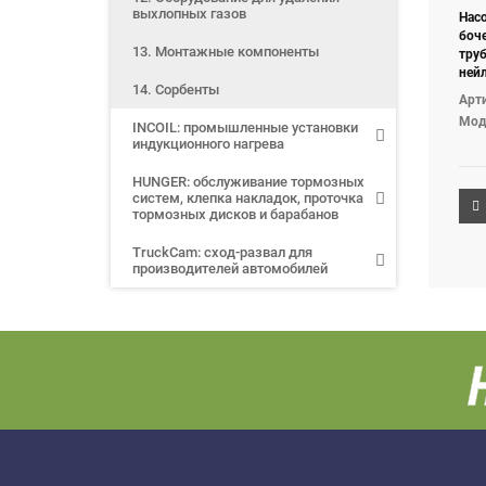
выхлопных газов
Нас
боче
13. Монтажные компоненты
труб
ней
14. Сорбенты
0,5л
Арти
G2" 
Мод
INCOIL: промышленные установки
индукционного нагрева
HUNGER: обслуживание тормозных
систем, клепка накладок, проточка
тормозных дисков и барабанов
TruckCam: сход-развал для
производителей автомобилей