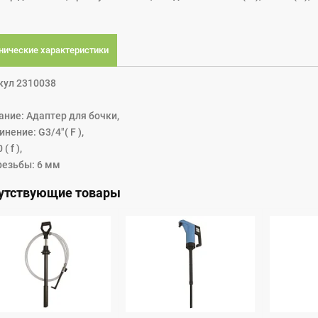
нические характеристики
кул 2310038
ание: Адаптер для бочки,
нение: G3/4"( F ),
( f ),
резьбы: 6 мм
утствующие товары