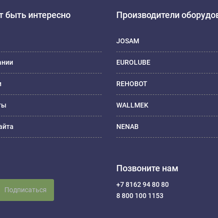
 быть интересно
Производители оборудо
JOSAM
ании
EUROLUBE
и
REHOBOT
ты
WALLMEK
айта
NENAB
Позвоните нам
+7 8162 94 80 80
Подписаться
8 800 100 1153