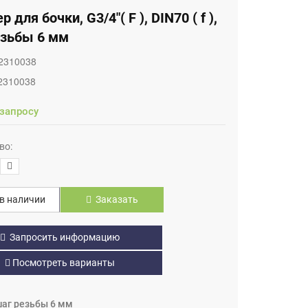
 для бочки, G3/4"( F ), DIN70 ( f ),
езьбы 6 мм
2310038
2310038
 запросу
во:
в наличии
Заказать
Запросить информацию
Посмотреть варианты
 шаг резьбы 6 мм