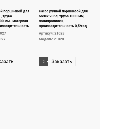
ой поршневой для
Насос ручной поршневой для
., труба
бочек 205л, труба 1000 мм,
00 мм., материал
полипропилен,
оизводительность
производительность 0,5/ход
тока. Адаптер для
штока. Адаптер для бочки G2"
1027
Артикул: 21028
m).
(m).
027
Модель: 21028
казать
Заказать