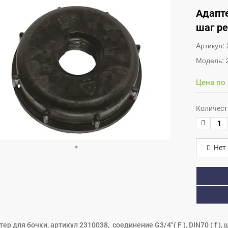
Адаптер
шаг р
Артикул:
Модель:
Цена по
Количест
Нет 
ер для бочки, артикул 2310038, соединение G3/4"( F ), DIN70 ( f ),