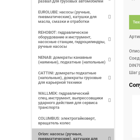
развал для грузовых автомобилей
EUROLUBE: насосы (ручные,
пневматические), катушки для
масла, смазки и отработки
Тех
REHOBOT: гидравлическое
Арти
оборудование и инструмент,
насосные станции, гидроцилиндры,
ручные насосы
Опис
NENAB: домкраты канавные
Соеди
(наямные), подкатные (напольные)
DIN70 
Шаг 
CATTINI: домкраты подкатные
(напольные), домкраты грузовые
для карьерной техники
Соп
WALLMEK: гидравлический
спец.инструмент, выпрессовщики
ударного действия для сервиса
транспорта
COLUMBUS: электрогайковерт,
вращатель колес
Orion: насосы (ручные,
пневматические), катушки для