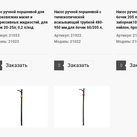
ос ручной поршневой для
Насос ручной поршневой с
Насос ручн
оковязких масел и
телескопической
бочек 205 л
грессивных жидкостей, для
всасывающей трубкой 480-
заборная10
к 20-25л; 0,2 л/ход
950 мм,для бочек 60/205 л,
нейлон, пр
пластик, вых 3/4",
0,5л/ход ш
кул: 21023
Артикул: 21022
Артикул: 2
производительность 0,3л/ход
бочки G2" (
ель: 21023
Модель: 21022
Модель: 21
Заказать
Заказать
За