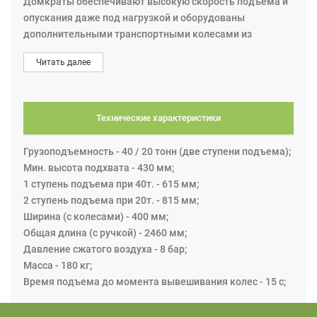
Домкраты обеспечивают высокую скорость подъема и
опускания даже под нагрузкой и оборудованы
дополнительными транспортными колесами из
твердого каучука. Расположение колес обеспечивает
Читать далее
высокую маневренность, даже в небольшом рабочем
пространстве.
Запатентованный привод со сдвоенными
хромированными цилиндрями повышеной
Технические характеристики
износостойкости, обеспечивает максимальную степень
безопасности.
Грузоподъемность - 40 / 20 тонн (две ступени подъема);
Воздушный привод обеспечивает быстрый подъем и
Мин. высота подхвата - 430 мм;
опускание без нагрузки.
1 ступень подъема при 40т. - 615 мм;
Опорная плита и ее крепления сделаны из твердой
2 ступень подъема при 20т. - 815 мм;
стали. Шейки осей опорных подшипников отшлифованы,
Ширина (с колесами) - 400 мм;
хромированы и оборудованы нипелем для смазки.
Общая длина (с ручкой) - 2460 мм;
Дополнительно может оснащаться удлинителем.
Давление сжатого воздуха - 8 бар;
Масса - 180 кг;
Надежность конструкции и качество изготовления,
Время подъема до момента вывешивания колес - 15 с;
воплощенные в домкратах NENAB HPG гарантируют
продолжительный срок службы без существенного