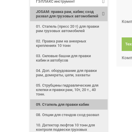
ГЭЛЛАКС инструмент
JOSAM: правка рам, кабин; сход
развал для грузовых автомобилей
Компл
01. Стапель (пресс 20 т) для правки
рам грузовых автомобилей
02. Правка рам на анкерных
Тех
креплениях 10 тонн
03. Силовые башни для правки
Компл
кабин и автобусов
04. Доп. оборудование для правки
рам, домкраты, цепи, захваты
05. Струбцины гидравлические для
клепки и правки рам, 10т, 20 т., 40
тонн.
09. Стапель для правки кабин
08. Опции для стендов сход-развал
10. Детектор люфтов 10 тонн для
контроля подвески грузовых