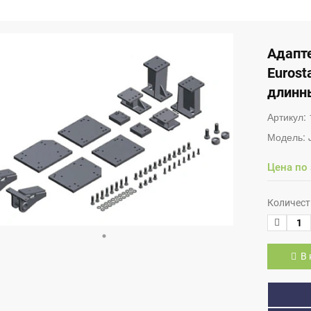
Адапте
Eurosta
длинн
Артикул:
Модель:
Цена по
Количест
В 