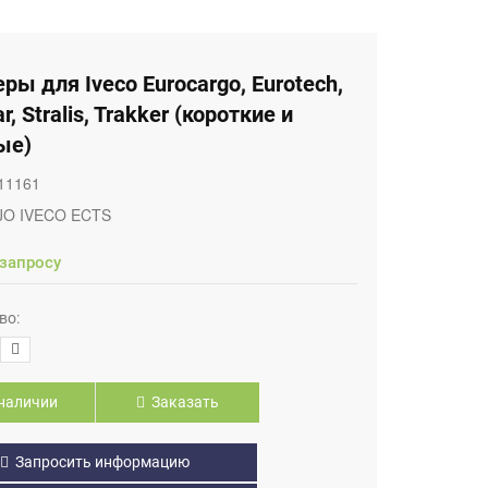
ры для Iveco Eurocargo, Eurotech,
r, Stralis, Trakker (короткие и
ые)
11161
JO IVECO ECTS
 запросу
во:
наличии
Заказать
Запросить информацию