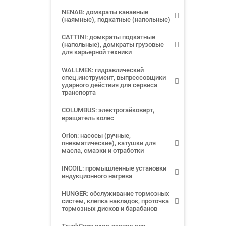
NENAB: домкраты канавные
(наямные), подкатные (напольные)
CATTINI: домкраты подкатные
(напольные), домкраты грузовые
для карьерной техники
WALLMEK: гидравлический
спец.инструмент, выпрессовщики
ударного действия для сервиса
транспорта
COLUMBUS: электрогайковерт,
вращатель колес
Orion: насосы (ручные,
пневматические), катушки для
масла, смазки и отработки
INCOIL: промышленные установки
индукционного нагрева
HUNGER: обслуживание тормозных
систем, клепка накладок, проточка
тормозных дисков и барабанов