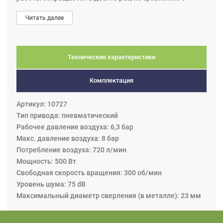
обычными электрическими дрелями. 700 мм
Читать далее
удлинитель делает возможным производить работы со
стороны колес. 2,5 м цепочка может крепиться за раму
и таким образом фиксировать рычаг. Рычаг позволяет
сверлить отверстия из различных положений и снижает
Технические характеристики
вероятность получения травмы механиком.
Комплектация
Артикул: 10727
Тип привода: пневматический
Рабочее давление воздуха: 6,3 бар
Макс. давление воздуха: 8 бар
Потребление воздуха: 720 л/мин
Мощность: 500 Вт
Свободная скорость вращения: 300 об/мин
Уровень шума: 75 dB
Максимальный диаметр сверления (в металле): 23 мм