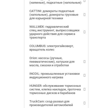
(наямные), подкатные (напольные)
CATTINI: домкраты подкатные
(напольные), домкраты грузовые
для карьерной техники
WALLMEK: гидравлический
спец.инструмент, выпрессовщики
ударного действия для сервиса
транспорта
COLUMBUS: электрогайковерт,
вращатель колес
Orion: насосы (ручные,
пневматические), катушки для
масла, смазки и отработки
INCOIL: промышленные установки
индукционного нагрева
HUNGER: обслуживание тормозных
систем, клепка накладок, проточка
тормозных дисков и барабанов
TruckCam: сход-развал для
производителей автомобилей