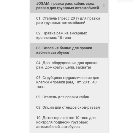
JOSAM: правка рам, кабин; сход
развал для грузовых автомобилей
01. Стапель (пресс 20 т) для правки
рам грузовых автомобилей
02. Правка рам на анкерных
креплениях 10 тонн
03. Силовые башни для правки
кабин и автобусов
04. Доп. оборудование для правки
рам, домкраты, цепи, захваты
05. Струбцины гидравлические для
клепки и правки рам, 10т, 20 т., 40
тонн.
09. Стапель для правки кабин
08. Опции для стендов сход-развал
10. Детектор люфтов 10 тонн для
контроля подвески грузовых
автомобилей, автобусов