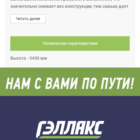
значительно снижает вес конструкции, тем самым дает
возможность механику работать самостоятельно без
Читать далее
привлечения сторонней силы.
Технические характеристики
Высота - 3430 мм