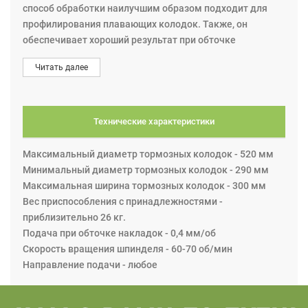
способ обработки наилучшим образом подходит для
профилирования плавающих колодок. Также, он
обеспечивает хороший результат при обточке
тормозных накладок, устанавливаемых на осях
Читать далее
Mercedes и MAN Truck (евро-оси).
При работе установочная план-шайба сначала крепится
на стенде, а затем на неё устанавливается комплект
тормозных колодок в сборе с накладками.
Технические характеристики
Комплект приспособления состоит из основной
планшайбы и комплекта крепежных принадлежностей.
Максимальный диаметр тормозных колодок - 520 мм
Правила безопасности требуют использования
Минимальный диаметр тормозных колодок - 290 мм
эффективной системы удаления пыли при проведении
Максимальная ширина тормозных колодок - 300 мм
такого рода работ. Особенно это касается обработки
Вес приспособления с принадлежностями -
тормозных накладок с содержанием асбеста.
приблизительно 26 кг.
Используемый пылеприемник должен соответствовать
Подача при обточке накладок - 0,4 мм/об
всем необходимым требованиям.
Скорость вращения шпинделя - 60-70 об/мин
Направление подачи - любое