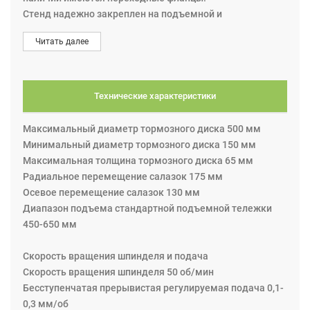
Стенд надежно закреплен на подъемной и
установочной тележке, которая имеет регулировку по
Читать далее
высоте и наклону оси грузовика. E 328 имеет жесткое
основание и, следовательно, качество обработки не
зависит от состояния подшипников ступицы. Как
результат – высокая точность обрабатываемых
Технические характеристики
поверхностей.
Тормозные диски протачиваются с двух сторон за один
Максимальный диаметр тормозного диска 500 мм
проход
Минимальный диаметр тормозного диска 150 мм
На стенде установлен электрический выключатель
Максимальная толщина тормозного диска 65 мм
подачи для безопасности работы, а также кнопка
Радиальное перемещение салазок 175 мм
аварийной остановки и пульт дистанционного
Осевое перемещение салазок 130 мм
управления. Последний, очень удобен при работе в
Диапазон подъема стандартной подъемной тележки
сервисной яме.
450-650 мм
Скорость вращения шпинделя и подача
Скорость вращения шпинделя 50 об/мин
Бесступенчатая прерывистая регулируемая подача 0,1-
0,3 мм/об