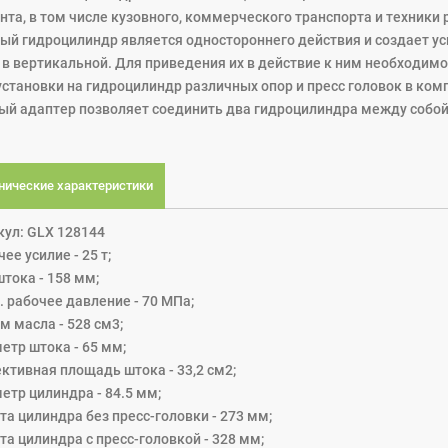
нта, в том числе кузовного, коммерческого транспорта и техники 
ый гидроцилиндр является одностороннего действия и создает усил
и в вертикальной. Для приведения их в действие к ним необходим
установки на гидроцилиндр различных опор и пресс головок в ком
ый адаптер позволяет соединить два гидроцилиндра между собой
нические характеристики
кул: GLX 128144
ее усилие - 25 т;
тока - 158 мм;
. рабочее давление - 70 МПа;
м масла - 528 см3;
етр штока - 65 мм;
ктивная площадь штока - 33,2 см2;
етр цилиндра - 84.5 мм;
та цилиндра без пресс-головки - 273 мм;
та цилиндра с пресс-головкой - 328 мм;