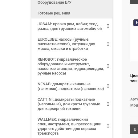
Оборудование Б/У
Готовые решения
JOSAM: правка рам, кабин; сход
развал для грузовых автомобилей
EUROLUBE: насосы (ручные,
пневматические), катушки для
масла, смазки и отработки
REHOBOT: гидравлическое
оборудование и инструмент,
насосные станции, гидроцилиндры,
ручные насосы
Цил
тон
NENAB: домкраты канавные
(наямные), подкатные (напольные)
CATTINI: домкраты подкатные
Арт
(напольные), домкраты грузовые
Мод
для карьерной техники
WALLMEK: гидравлический
спец.инструмент, выпрессовщики
ударного действия для сервиса
транспорта