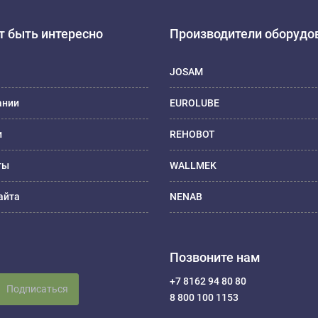
 быть интересно
Производители оборудо
JOSAM
ании
EUROLUBE
и
REHOBOT
ты
WALLMEK
айта
NENAB
Позвоните нам
+7 8162 94 80 80
Подписаться
8 800 100 1153