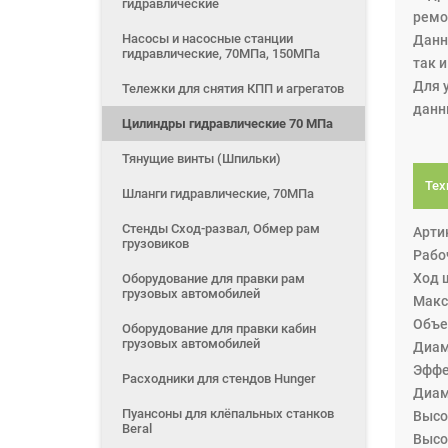
гидравлические
ремо
Насосы и насосные станции
Данн
гидравлические, 70МПа, 150МПа
так 
Для 
Тележки для снятия КПП и агрегатов
данн
Цилиндры гидравлические 70 МПа
Тянущие винты (Шпильки)
Тех
Шланги гидравлические, 70МПа
Стенды Сход-развал, Обмер рам
Арти
грузовиков
Рабоч
Ход ш
Оборудование для правки рам
грузовых автомобилей
Макс
Объе
Оборудование для правки кабин
грузовых автомобилей
Диам
Эффе
Расходники для стендов Hunger
Диам
Пуансоны для клёпальных станков
Высо
Beral
Высо