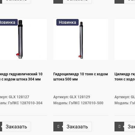
Новинка
Новинка
индр гидравлический 10
Гидроцилиндр 10 тонн с ходом
Цилиндр ги
н с ходом штока 304 мм
штока 500 мм
тонн с ход
икул: GLX 128127
Артикул: GLX 128129
Артикул: G
ель: ГэЛКС 1287010-304
Модель: ГэЛКС 1287010-500
Модель: Гэ
Заказать
Заказать
За